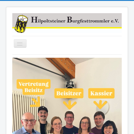
Navigation
an/aus
Home
Über uns
Mitmachen
News
Links