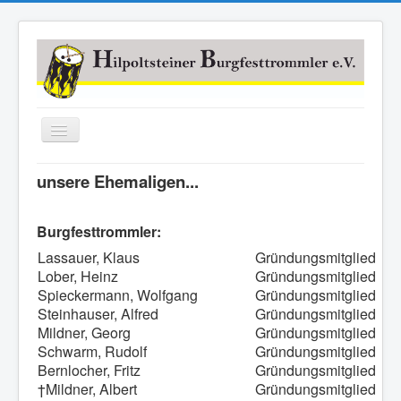
Navigation
an/aus
Home
unsere Ehemaligen...
Über uns
Burgfesttrommler:
Mitmachen
Lassauer, Klaus
Gründungsmitglied
News
Lober, Heinz
Gründungsmitglied
Spieckermann, Wolfgang
Gründungsmitglied
Links
Steinhauser, Alfred
Gründungsmitglied
Mildner, Georg
Gründungsmitglied
Schwarm, Rudolf
Gründungsmitglied
Bernlocher, Fritz
Gründungsmitglied
†Mildner, Albert
Gründungsmitglied