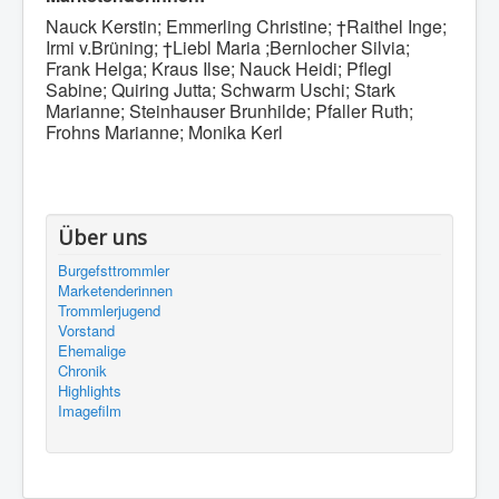
Nauck Kerstin; Emmerling Christine; †Raithel Inge;
Irmi v.Brüning; †Liebl Maria ;Bernlocher Silvia;
Frank Helga; Kraus Ilse; Nauck Heidi; Pflegl
Sabine; Quiring Jutta;
Schwarm Uschi; Stark
Marianne; Steinhauser Brunhilde; Pfaller Ruth;
Frohns Marianne; Monika Kerl
Über uns
Burgefsttrommler
Marketenderinnen
Trommlerjugend
Vorstand
Ehemalige
Chronik
Highlights
Imagefilm